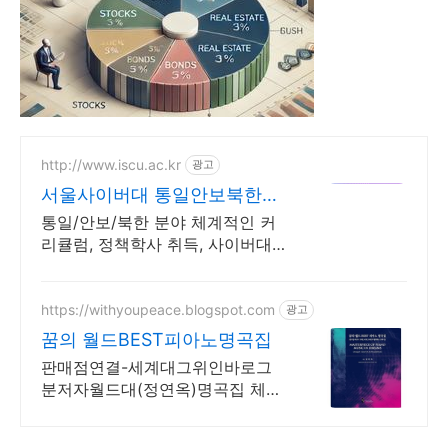
http://www.iscu.ac.kr
광고
서울사이버대 통일안보북한학
과 2026 가을학기 신편입생
통일/안보/북한 분야 체계적인 커
리큘럼, 정책학사 취득, 사이버대
신입생 수 1위 장학금 지급 1위, 학
사 석사 박사 온라인복수학위까지
https://withyoupeace.blogspot.com
광고
꿈의 월드BEST피아노명곡집
판매점연결-세계대그위인바로그
분저자월드대(정연옥)명곡집 체르
니30&40하농병행악보집