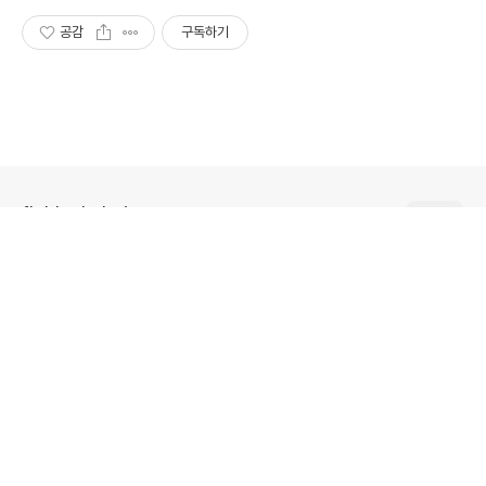
공감
구독하기
flyblockchain
flyblockchain 님의 블로그 입니다.
구독하기