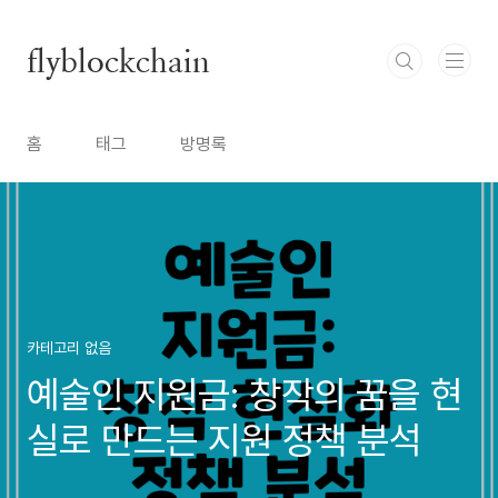
본문 바로가기
flyblockchain
홈
태그
방명록
카테고리 없음
예술인 지원금: 창작의 꿈을 현
실로 만드는 지원 정책 분석